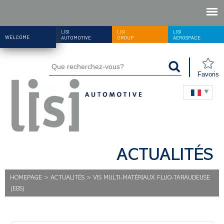
LISI
LISI
LISI
WELCOME
AUTOMOTIVE
GROUP
AEROSPACE
Favoris
ACTUALITÉS
HOMEPAGE
>
ACTUALITÉS
>
VIS MULTI-MATÉRIAUX FLUO-TARAUDEUSE
(EBS)