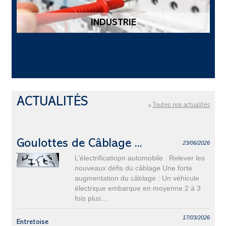
INDUSTRIE
ACTUALITÉS
Toutes nos actualités
Goulottes de Câblage ...
23/06/2026
L’électrificatiopn automobile : Relever les
nouveaux défis du câblage Une forte
augmentation du câblage : Un véhicule
électrique embarque en moyenne 2 à 3
fois plus...
17/03/2026
Entretoise