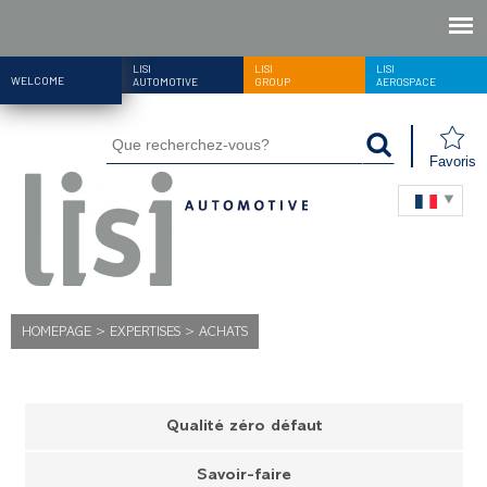
LISI
LISI
LISI
WELCOME
AUTOMOTIVE
GROUP
AEROSPACE
Favoris
HOMEPAGE
>
EXPERTISES
>
ACHATS
Qualité zéro défaut
Savoir-faire