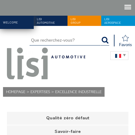
LISI
LISI
LISI
WELCOME
AUTOMOTIVE
GROUP
AEROSPACE
Favoris
HOMEPAGE
>
EXPERTISES
>
EXCELLENCE INDUSTRIELLE
Qualité zéro défaut
Savoir-faire