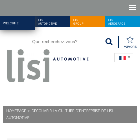
LISI
LISI
LISI
WELCOME
AUTOMOTIVE
GROUP
AEROSPACE
Favoris
HOMEPAGE
>
DÉCOUVRIR LA CULTURE D’ENTREPRISE DE LISI
AUTOMOTIVE