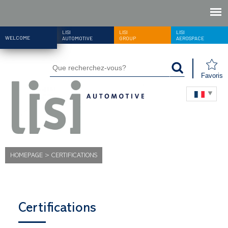
LISI
LISI
LISI
WELCOME
AUTOMOTIVE
GROUP
AEROSPACE
Favoris
HOMEPAGE
>
CERTIFICATIONS
Certifications