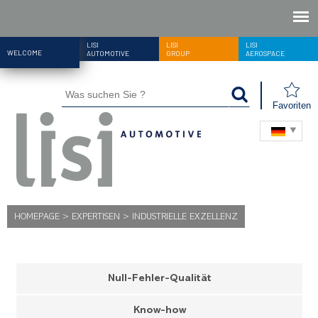
LISI
LISI
LISI
WELCOME
AUTOMOTIVE
GROUP
AEROSPACE
Favoriten
HOMEPAGE
>
EXPERTISEN
>
INDUSTRIELLE EXZELLENZ
Null-Fehler-Qualität
Know-how