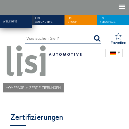
LISI
LISI
LISI
WELCOME
AUTOMOTIVE
GROUP
AEROSPACE
Favoriten
HOMEPAGE
>
ZERTIFIZIERUNGEN
Zertifizierungen