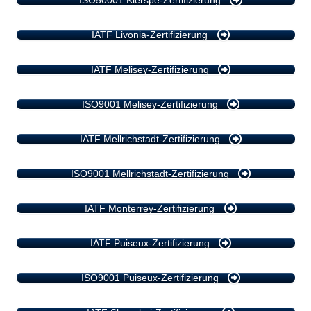
ISO50001 Kierspe-Zertifizierung
IATF Livonia-Zertifizierung
IATF Melisey-Zertifizierung
ISO9001 Melisey-Zertifizierung
IATF Mellrichstadt-Zertifizierung
ISO9001 Mellrichstadt-Zertifizierung
IATF Monterrey-Zertifizierung
IATF Puiseux-Zertifizierung
ISO9001 Puiseux-Zertifizierung