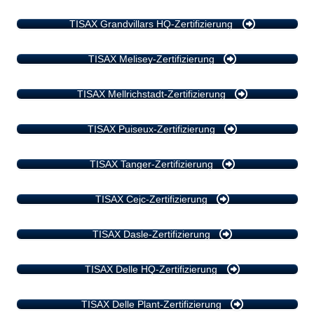
TISAX Grandvillars HQ-Zertifizierung
TISAX Melisey-Zertifizierung
TISAX Mellrichstadt-Zertifizierung
TISAX Puiseux-Zertifizierung
TISAX Tanger-Zertifizierung
TISAX Cejc-Zertifizierung
TISAX Dasle-Zertifizierung
TISAX Delle HQ-Zertifizierung
TISAX Delle Plant-Zertifizierung