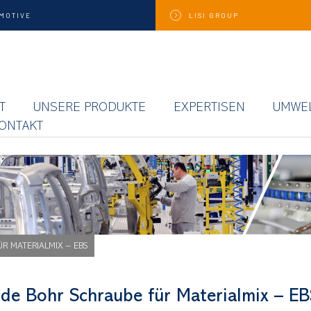
MOTIVE
LISI
GROUP
T
UNSERE PRODUKTE
EXPERTISEN
UMWE
ONTAKT
R MATERIALMIX – EBS
ude Bohr Schraube für Materialmix – EB