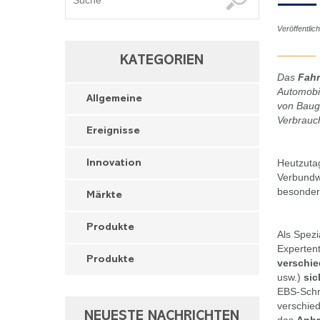
Veröffentli
KATEGORIEN
Das
Fah
Automobi
Allgemeine
von Baug
Verbrauch
Ereignisse
Heutzutag
Innovation
Verbundwe
besondere
Märkte
Produkte
Als Spezi
Experte
Produkte
verschie
usw.)
sic
EBS-Schr
verschie
NEUESTE NACHRICHTEN