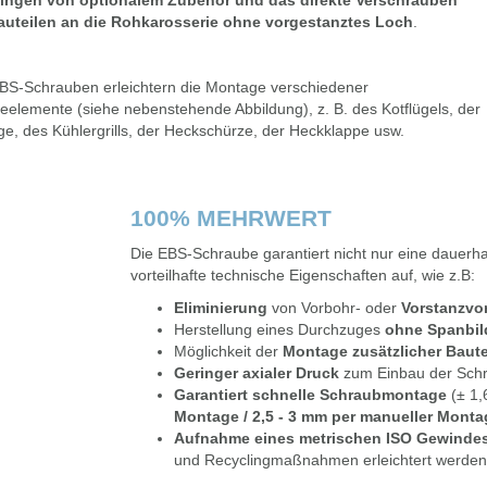
ingen von optionalem Zubehör und das direkte Verschrauben
uteilen an die Rohkarosserie ohne vorgestanztes Loch
.
BS-Schrauben erleichtern die Montage verschiedener
eelemente (siehe nebenstehende Abbildung), z. B. des Kotflügels, der
e, des Kühlergrills, der Heckschürze, der Heckklappe usw.
100% MEHRWERT
Die EBS-Schraube garantiert nicht nur eine dauerh
vorteilhafte technische Eigenschaften auf, wie z.B:
Eliminierung
von Vorbohr- oder
Vorstanzvo
Herstellung eines Durchzuges
ohne Spanbi
Möglichkeit der
Montage zusätzlicher Baute
Geringer axialer Druck
zum Einbau der Sch
Garantiert schnelle Schraubmontage
(± 1,
Montage / 2,5 - 3 mm per manueller Monta
Aufnahme eines metrischen ISO Gewindes
und Recyclingmaßnahmen erleichtert werden