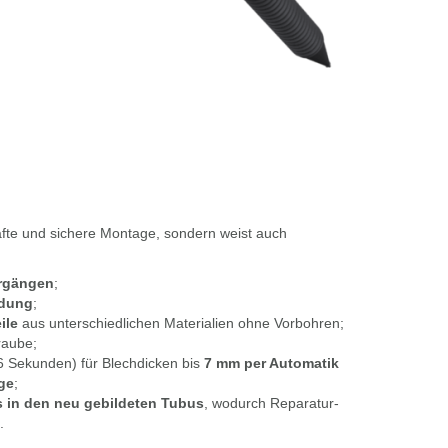
afte und sichere Montage, sondern weist auch
rgängen
;
ldung
;
ile
aus unterschiedlichen Materialien ohne Vorbohren;
raube;
6 Sekunden) für Blechdicken bis
7 mm per Automatik
ge
;
 in den neu gebildeten Tubus
, wodurch Reparatur-
.