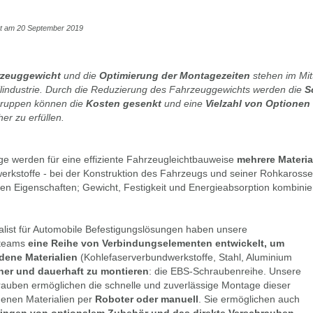
cht am 20 September 2019
rzeuggewicht
und die
Optimierung der Montagezeiten
stehen im Mitt
lindustrie. Durch die Reduzierung des Fahrzeuggewichts werden die
S
ruppen können die
Kosten gesenkt
und eine
Vielzahl von Optione
er zu erfüllen.
e werden für eine effiziente Fahrzeugleichtbauweise
mehrere Materia
rkstoffe - bei der Konstruktion des Fahrzeugs und seiner Rohkarosse
n Eigenschaften; Gewicht, Festigkeit und Energieabsorption kombinier
alist für Automobile Befestigungslösungen haben unsere
nteams
eine Reihe von Verbindungselementen entwickelt, um
dene Materialien
(Kohlefaserverbundwerkstoffe, Stahl, Aluminium
her und dauerhaft zu montieren
: die EBS-Schraubenreihe. Unsere
auben ermöglichen die schnelle und zuverlässige Montage dieser
denen Materialien per
Roboter oder manuell
. Sie ermöglichen auch