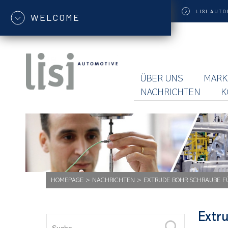
LISI
AUTO
WELCOME
ÜBER UNS
MARK
NACHRICHTEN
K
HOMEPAGE
>
NACHRICHTEN
>
EXTRUDE BOHR SCHRAUBE FÜ
Extr