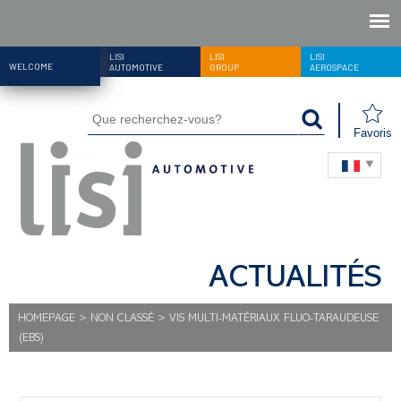
LISI
LISI
LISI
WELCOME
AUTOMOTIVE
GROUP
AEROSPACE
Favoris
ACTUALITÉS
HOMEPAGE
>
NON CLASSÉ
>
VIS MULTI-MATÉRIAUX FLUO-TARAUDEUSE
(EBS)