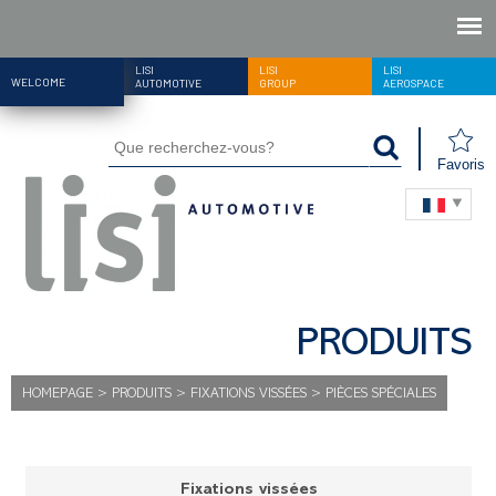
LISI
LISI
LISI
WELCOME
AUTOMOTIVE
GROUP
AEROSPACE
Favoris
PRODUITS
HOMEPAGE
>
PRODUITS
>
FIXATIONS VISSÉES
>
PIÈCES SPÉCIALES
Fixations vissées