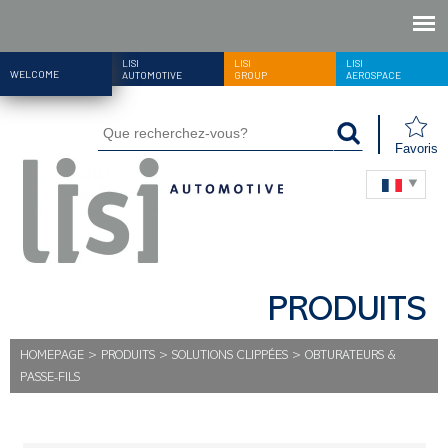
LISI
LISI
LISI
WELCOME
AUTOMOTIVE
GROUP
AEROSPACE
Favoris
PRODUITS
HOMEPAGE
>
PRODUITS
>
SOLUTIONS CLIPPÉES
>
OBTURATEURS &
PASSE-FILS