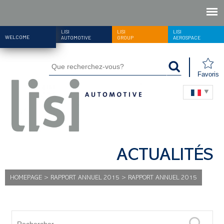
LISI
LISI
LISI
WELCOME
AUTOMOTIVE
GROUP
AEROSPACE
Favoris
ACTUALITÉS
HOMEPAGE
>
RAPPORT ANNUEL 2015
>
RAPPORT ANNUEL 2015