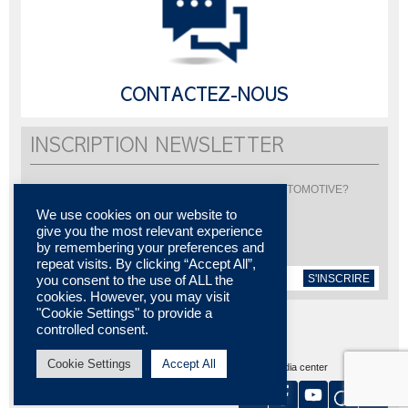
CONTACTEZ-NOUS
INSCRIPTION NEWSLETTER
Vous souhaitez être informé de l'actualité de LISI AUTOMOTIVE?
Inscrivez-vous pour recevoir notre newsletter
We use cookies on our website to
give you the most relevant experience
by remembering your preferences and
repeat visits. By clicking “Accept All”,
S'INSCRIRE
you consent to the use of ALL the
cookies. However, you may visit
"Cookie Settings" to provide a
controlled consent.
Cookie Settings
Accept All
Plan du site
MENTIONS LÉGALES
Contactez-nous
Media center
Certifications
Nos implantations