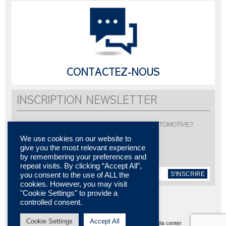
CONTACTEZ-NOUS
INSCRIPTION NEWSLETTER
Vous souhaitez être informé de l'actualité de LISI AUTOMOTIVE?
Inscrivez-vous pour recevoir notre newsletter
We use cookies on our website to
give you the most relevant experience
by remembering your preferences and
repeat visits. By clicking “Accept All”,
S'INSCRIRE
you consent to the use of ALL the
cookies. However, you may visit
"Cookie Settings" to provide a
controlled consent.
Cookie Settings
Accept All
Plan du site
MENTIONS LÉGALES
Contactez-nous
Media center