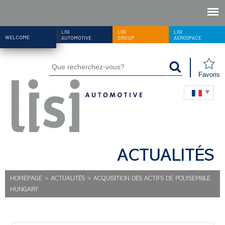
LISI
LISI
LISI
WELCOME
AUTOMOTIVE
GROUP
AEROSPACE
Favoris
ACTUALITÉS
HOMEPAGE
>
ACTUALITÉS
>
ACQUISITION DES ACTIFS DE POLYSEMBLE
HUNGARY