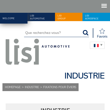
LISI
LISI
LISI
WELCOME
AUTOMOTIVE
GROUP
AEROSPACE
Favoris
INDUSTRIE
HOMEPAGE
>
INDUSTRIE
>
FIXATIONS POUR ÉVIERS