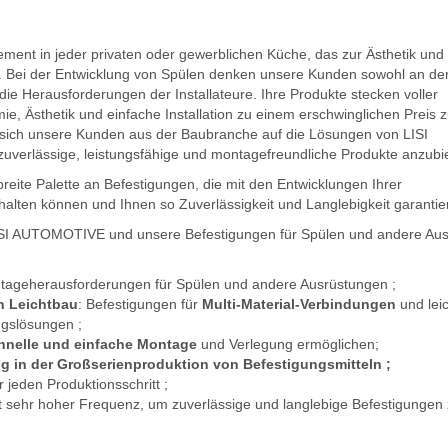
Element in jeder privaten oder gewerblichen Küche, das zur Ästhetik un
 Bei der Entwicklung von Spülen denken unsere Kunden sowohl an de
ie Herausforderungen der Installateure. Ihre Produkte stecken voller
ie, Ästhetik und einfache Installation zu einem erschwinglichen Preis z
n sich unsere Kunden aus der Baubranche auf die Lösungen von LISI
erlässige, leistungsfähige und montagefreundliche Produkte anzubi
breite Palette an Befestigungen, die mit den Entwicklungen Ihrer
halten können und Ihnen so Zuverlässigkeit und Langlebigkeit garantie
LISI AUTOMOTIVE und unsere Befestigungen für Spülen und andere Au
ntageherausforderungen für Spülen und andere Ausrüstungen ;
n Leichtbau
: Befestigungen für
Multi-Material-Verbindungen
und lei
ngslösungen ;
hnelle und einfache Montage
und Verlegung ermöglichen;
g in der Großserienproduktion von Befestigungsmitteln ;
 jeden Produktionsschritt ;
 sehr hoher Frequenz, um zuverlässige und langlebige Befestigungen 