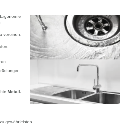
d Ergonomie
n
u vereinen.
eten.
ren.
srüstungen
chte
Metall-
zu gewährleisten.