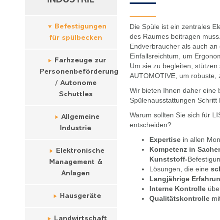
INDUSTRIE
Die Spüle ist ein zentrales 
Befestigungen
des Raumes beitragen muss.
für spülbecken
Endverbraucher als auch an d
Einfallsreichtum, um Ergonom
Farhzeuge zur
Um sie zu begleiten, stütze
Personenbeförderung
AUTOMOTIVE, um robuste, zuv
/ Autonome
Wir bieten Ihnen daher eine 
Schuttles
Spülenausstattungen Schritt 
Warum sollten Sie sich für 
Allgemeine
entscheiden?
Industrie
Expertise
in allen Mo
Kompetenz in Sache
Elektronische
Kunststoff-
Befestigu
Management &
Lösungen, die eine
sc
Anlagen
Langjährige Erfahrun
Interne Kontrolle
über
Hausgeräte
Qualitätskontrolle
mit
Landwirtschaft