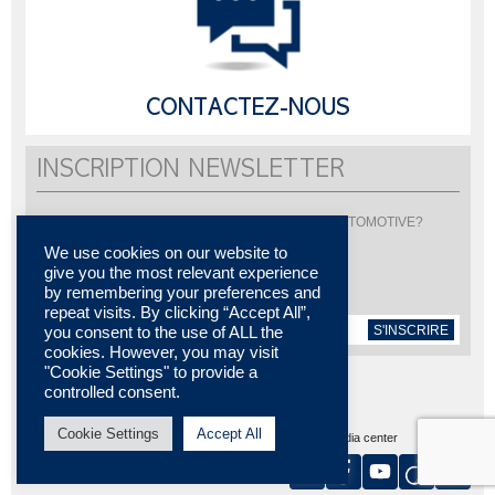
CONTACTEZ-NOUS
INSCRIPTION NEWSLETTER
Vous souhaitez être informé de l'actualité de LISI AUTOMOTIVE?
Inscrivez-vous pour recevoir notre newsletter
We use cookies on our website to
give you the most relevant experience
by remembering your preferences and
repeat visits. By clicking “Accept All”,
S'INSCRIRE
you consent to the use of ALL the
cookies. However, you may visit
"Cookie Settings" to provide a
controlled consent.
Cookie Settings
Accept All
Plan du site
MENTIONS LÉGALES
Contactez-nous
Media center
Certifications
Nos implantations