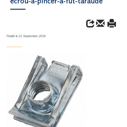
écrou-à-pincer-à-fût-taraudé
Publié le 21 September 2016