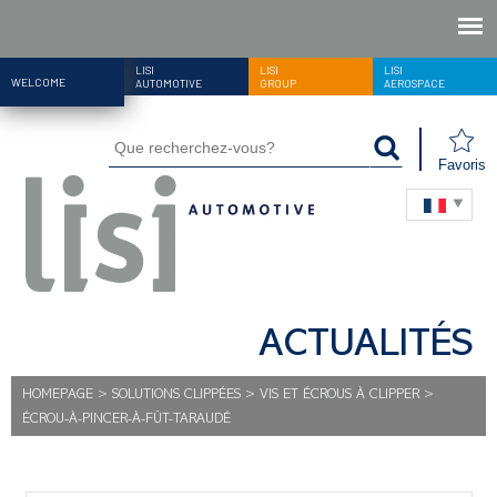
LISI
LISI
LISI
WELCOME
AUTOMOTIVE
GROUP
AEROSPACE
Favoris
ACTUALITÉS
HOMEPAGE
>
SOLUTIONS CLIPPÉES
>
VIS ET ÉCROUS À CLIPPER
>
ÉCROU-À-PINCER-À-FÛT-TARAUDÉ