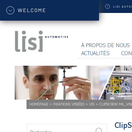
LISI
AUTO
WELCOME
À PROPOS DE NOUS
ACTUALITÉS
CON
HOMEPAGE
>
FIXATIONS VISSÉES
>
VIS
>
CLIPSCREW M6_VIS
Clip