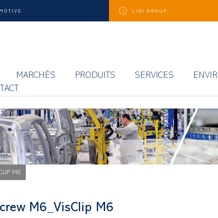
MOTIVE
LISI
GROUP
MARCHÉS
PRODUITS
SERVICES
ENVI
TACT
CLIP M6
Screw M6_VisClip M6