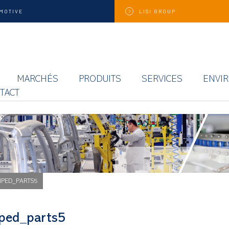
MOTIVE
LISI
GROUP
MARCHÉS
PRODUITS
SERVICES
ENVI
TACT
MPED_PARTS5
ped_parts5