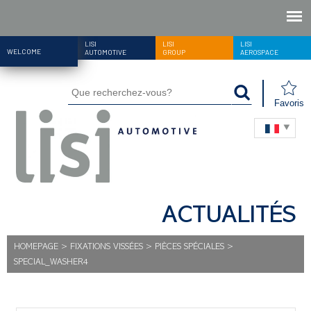
LISI
LISI
LISI
WELCOME
AUTOMOTIVE
GROUP
AEROSPACE
Favoris
ACTUALITÉS
HOMEPAGE
>
FIXATIONS VISSÉES
>
PIÈCES SPÉCIALES
>
SPECIAL_WASHER4