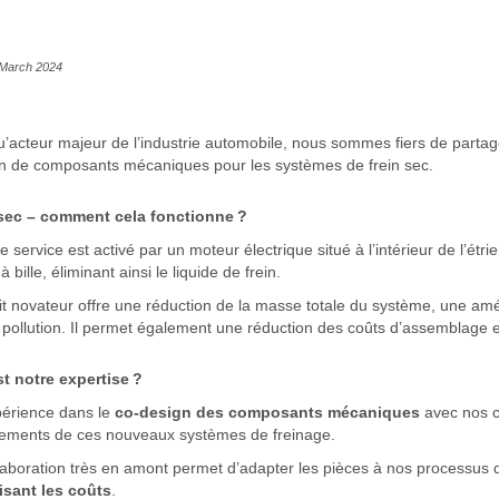
0 March 2024
u’acteur majeur de l’industrie automobile, nous sommes fiers de partag
on de composants mécaniques pour les systèmes de frein sec.
 sec – comment cela fonctionne ?
de service est activé par un moteur électrique situé à l’intérieur de l’ét
à bille, éliminant ainsi le liquide de frein.
t novateur offre une réduction de la masse totale du système, une améli
pollution. Il permet également une réduction des coûts d’assemblage 
st notre expertise ?
périence dans le
co-design des composants mécaniques
avec nos c
ements de ces nouveaux systèmes de freinage.
laboration très en amont permet d’adapter les pièces à nos processus d
isant les coûts
.