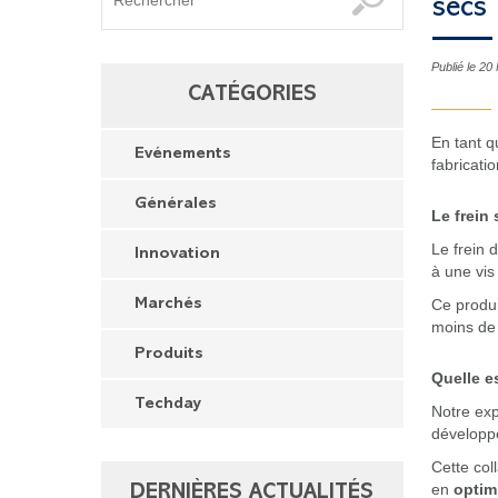
secs
Publié le 2
CATÉGORIES
En tant q
Evénements
fabricati
Générales
Le frein
Le frein 
Innovation
à une vis 
Ce produi
Marchés
moins de 
Produits
Quelle e
Techday
Notre ex
développ
Cette col
en
optim
DERNIÈRES ACTUALITÉS