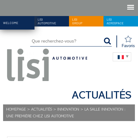
LISI
LISI
LISI
WELCOME
AUTOMOTIVE
GROUP
AEROSPACE
Favoris
ACTUALITÉS
HOMEPAGE
>
ACTUALITÉS
>
INNOVATION
>
LA SALLE INNOVATION :
UNE PREMIÈRE CHEZ LISI AUTOMOTIVE