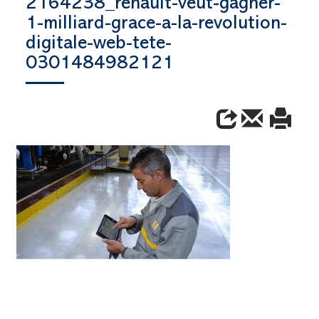
2164238_renault-veut-gagner-
1-milliard-grace-a-la-revolution-
digitale-web-tete-
0301484982121