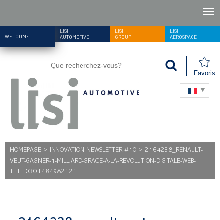
LISI
LISI
LISI
WELCOME
AUTOMOTIVE
GROUP
AEROSPACE
Favoris
HOMEPAGE
>
INNOVATION NEWSLETTER #10
>
2164238_RENAULT-
VEUT-GAGNER-1-MILLIARD-GRACE-A-LA-REVOLUTION-DIGITALE-WEB-
TETE-0301484982121