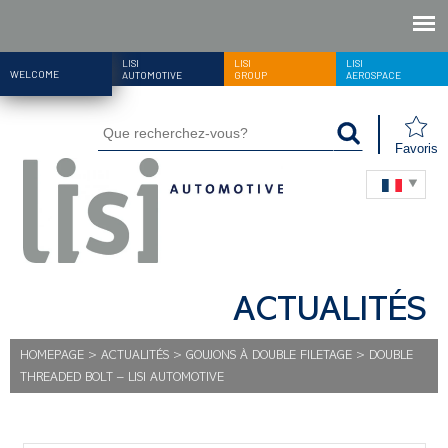
LISI
LISI
LISI
WELCOME
AUTOMOTIVE
GROUP
AEROSPACE
Favoris
ACTUALITÉS
HOMEPAGE
>
ACTUALITÉS
>
GOUJONS À DOUBLE FILETAGE
>
DOUBLE
THREADED BOLT – LISI AUTOMOTIVE