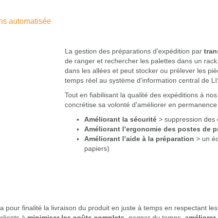
ons automatisée
La gestion des préparations d'expédition par
tra
de ranger et rechercher les palettes dans un rac
dans les allées et peut stocker ou prélever les pièc
temps réel au système d'information central de
Tout en fiabilisant la qualité des expéditions à
concrétise sa volonté d'améliorer en permanence l
Améliorant la sécurité
> suppression des c
Améliorant l’ergonomie des postes de p
Améliorant l’aide à la préparation
> un éc
papiers)
 pour finalité la livraison du produit en juste à temps en respectant les
 clients à
minimiser les coûts complets
, gagner du temps,
améliorer 