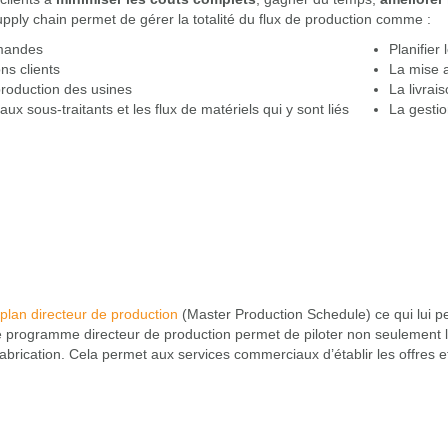
upply chain permet de gérer la totalité du flux de production comme :
mandes
Planifier
ns clients
La mise 
production des usines
La livrai
 sous-traitants et les flux de matériels qui y sont liés
La gestio
plan directeur de production
(Master Production Schedule) ce qui lui perm
 programme directeur de production permet de piloter non seulement le
brication. Cela permet aux services commerciaux d’établir les offres et 