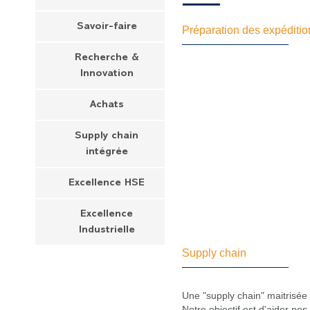
Savoir-faire
Préparation des expéditi
Recherche &
Innovation
Achats
Supply chain
intégrée
Excellence HSE
Excellence
Industrielle
Supply chain
Une "supply chain" maitrisée a
Notre objectif est d'aider nos