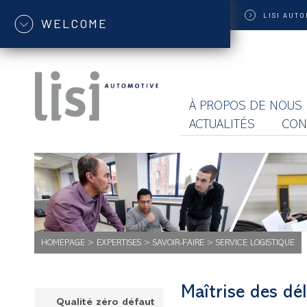
LISI
AUTO
WELCOME
À PROPOS DE NOUS
ACTUALITÉS
CON
HOMEPAGE
>
EXPERTISES
>
SAVOIR-FAIRE
>
SERVICE LOGISTIQUE
Maîtrise des dél
Qualité zéro défaut