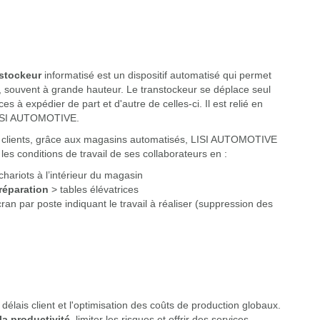
nstockeur
informatisé est un dispositif automatisé qui permet
k, souvent à grande hauteur. Le transtockeur se déplace seul
es à expédier de part et d'autre de celles-ci. Il est relié en
 LISI AUTOMOTIVE.
 nos clients, grâce aux magasins automatisés, LISI AUTOMOTIVE
es conditions de travail de ses collaborateurs en :
hariots à l’intérieur du magasin
réparation
> tables élévatrices
ran par poste indiquant le travail à réaliser (suppression des
 délais client et l'optimisation des coûts de production globaux.
la productivité
, limiter les risques et offrir des services