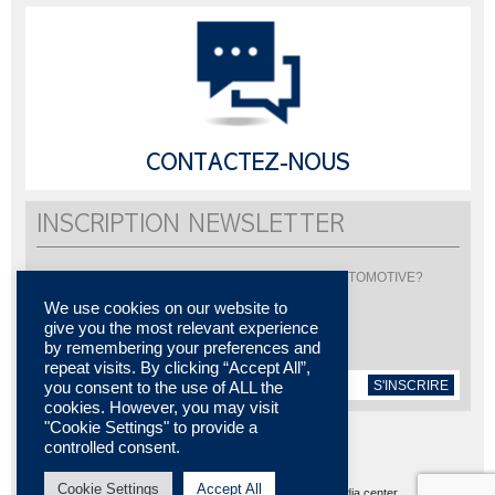
CONTACTEZ-NOUS
INSCRIPTION NEWSLETTER
Vous souhaitez être informé de l'actualité de LISI AUTOMOTIVE?
Inscrivez-vous pour recevoir notre newsletter
We use cookies on our website to
give you the most relevant experience
by remembering your preferences and
repeat visits. By clicking “Accept All”,
S'INSCRIRE
you consent to the use of ALL the
cookies. However, you may visit
"Cookie Settings" to provide a
controlled consent.
Cookie Settings
Accept All
Plan du site
MENTIONS LÉGALES
Contactez-nous
Media center