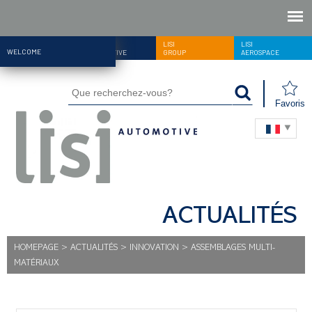
LISI
LISI
LISI
WELCOME
AUTOMOTIVE
GROUP
AEROSPACE
Favoris
ACTUALITÉS
HOMEPAGE
>
ACTUALITÉS
>
INNOVATION
>
ASSEMBLAGES MULTI-
MATÉRIAUX