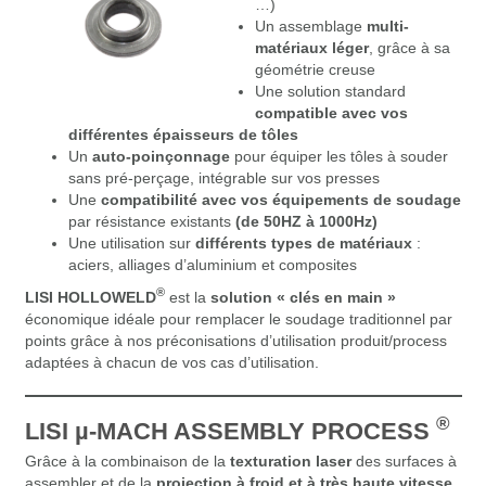
…)
Un assemblage
multi-
matériaux léger
, grâce à sa
géométrie creuse
Une solution standard
compatible avec vos
différentes épaisseurs de tôles
Un
auto-poinçonnage
pour équiper les tôles à souder
sans pré-perçage, intégrable sur vos presses
Une
compatibilité avec vos équipements de soudage
par résistance existants
(de 50HZ à 1000Hz)
Une utilisation sur
différents types de matériaux
:
aciers, alliages d’aluminium et composites
®
LISI HOLLOWELD
est la
solution « clés en main »
économique idéale pour remplacer le soudage traditionnel par
points grâce à nos préconisations d’utilisation produit/process
adaptées à chacun de vos cas d’utilisation.
®
LISI µ-MACH ASSEMBLY PROCESS
Grâce à la combinaison de la
texturation laser
des surfaces à
assembler et de la
projection à froid et à très haute vitesse