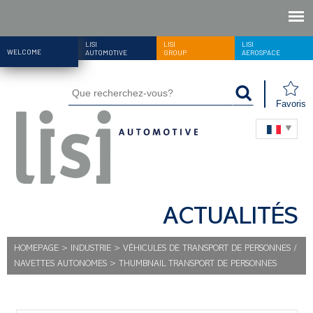
LISI
LISI
LISI
WELCOME
AUTOMOTIVE
GROUP
AEROSPACE
Favoris
ACTUALITÉS
HOMEPAGE
>
INDUSTRIE
>
VÉHICULES DE TRANSPORT DE PERSONNES /
NAVETTES AUTONOMES
>
THUMBNAIL TRANSPORT DE PERSONNES