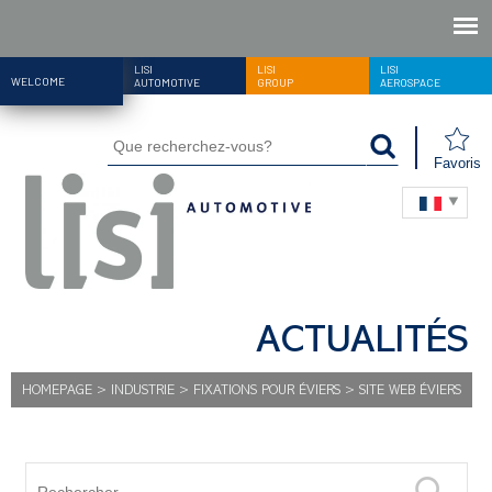
LISI
LISI
LISI
WELCOME
AUTOMOTIVE
GROUP
AEROSPACE
Favoris
ACTUALITÉS
HOMEPAGE
>
INDUSTRIE
>
FIXATIONS POUR ÉVIERS
>
SITE WEB ÉVIERS