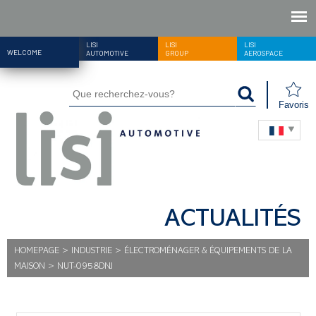
LISI
LISI
LISI
WELCOME
AUTOMOTIVE
GROUP
AEROSPACE
Favoris
ACTUALITÉS
HOMEPAGE
>
INDUSTRIE
>
ÉLECTROMÉNAGER & ÉQUIPEMENTS DE LA
MAISON
>
NUT-0958DNJ