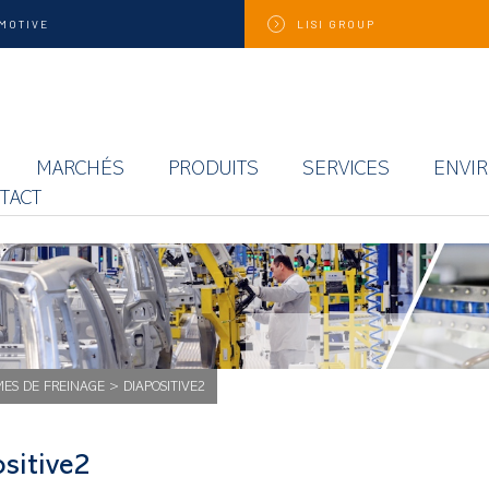
MOTIVE
LISI
GROUP
MARCHÉS
PRODUITS
SERVICES
ENVI
TACT
MES DE FREINAGE
>
DIAPOSITIVE2
ositive2