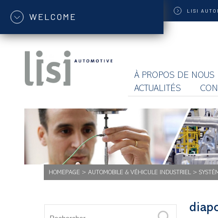
LISI
AUTO
WELCOME
À PROPOS DE NOUS
ACTUALITÉS
CON
HOMEPAGE
>
AUTOMOBILE & VÉHICULE INDUSTRIEL
>
SYSTÈ
diap