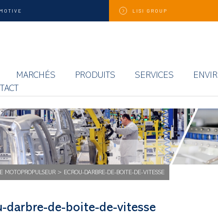
MOTIVE
LISI
GROUP
MARCHÉS
PRODUITS
SERVICES
ENVI
TACT
E MOTOPROPULSEUR
>
ECROU-DARBRE-DE-BOITE-DE-VITESSE
u-darbre-de-boite-de-vitesse