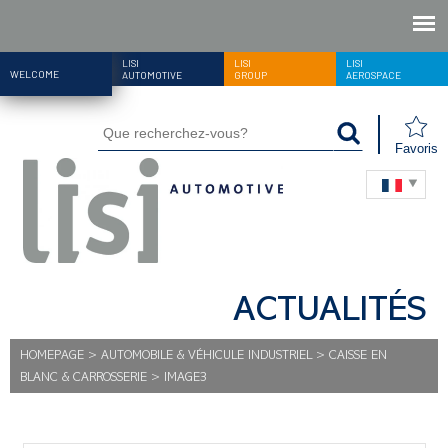
LISI
LISI
LISI
WELCOME
AUTOMOTIVE
GROUP
AEROSPACE
Favoris
ACTUALITÉS
HOMEPAGE
>
AUTOMOBILE & VÉHICULE INDUSTRIEL
>
CAISSE EN
BLANC & CARROSSERIE
>
IMAGE3