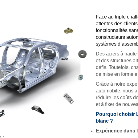
Face au triple chal
attentes des client
fonctionnalités sa
constructeurs autom
systèmes d’assemb
Des aciers à haute 
et des structures al
défis. Toutefois, c
de mise en forme e
Grâce à notre exper
automobile, nous a
réduire les coûts d
et à fixer de nouve
Pourquoi choisir 
blanc ?
Expérience dans 
 ;