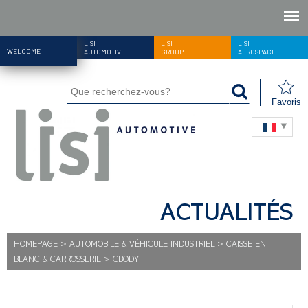
LISI
LISI
LISI
WELCOME
AUTOMOTIVE
GROUP
AEROSPACE
Favoris
ACTUALITÉS
HOMEPAGE
>
AUTOMOBILE & VÉHICULE INDUSTRIEL
>
CAISSE EN
BLANC & CARROSSERIE
>
CBODY