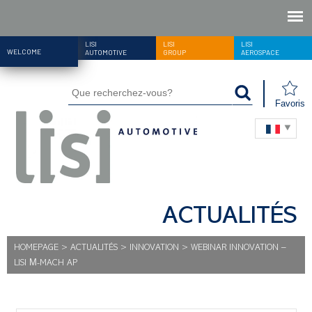
LISI
LISI
LISI
WELCOME
AUTOMOTIVE
GROUP
AEROSPACE
Favoris
ACTUALITÉS
HOMEPAGE
>
ACTUALITÉS
>
INNOVATION
>
WEBINAR INNOVATION –
LISI Μ-MACH AP