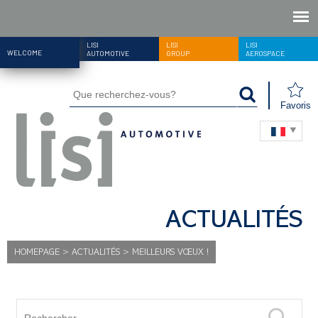
LISI
LISI
LISI
WELCOME
AUTOMOTIVE
GROUP
AEROSPACE
Favoris
ACTUALITÉS
HOMEPAGE
>
ACTUALITÉS
>
MEILLEURS VŒUX !