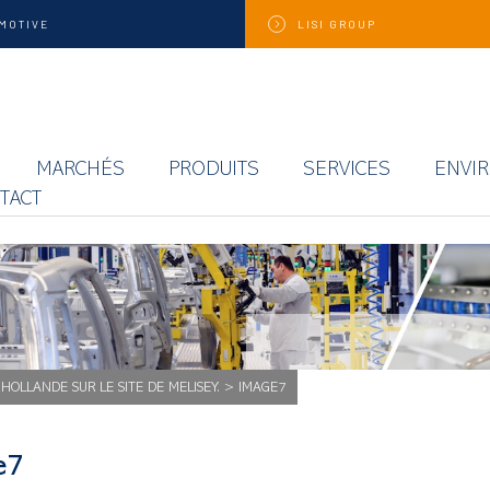
MOTIVE
LISI
GROUP
MARCHÉS
PRODUITS
SERVICES
ENVI
TACT
 HOLLANDE SUR LE SITE DE MELISEY.
>
IMAGE7
e7