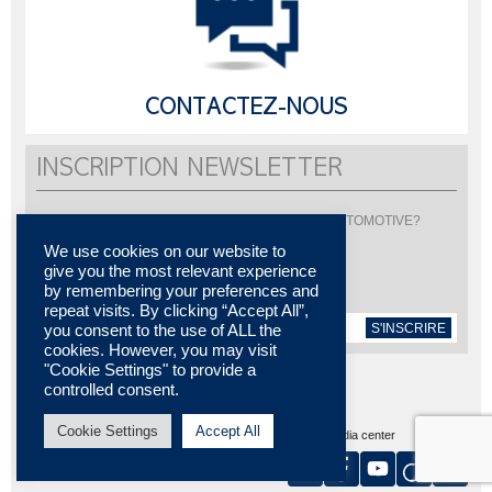
CONTACTEZ-NOUS
INSCRIPTION NEWSLETTER
Vous souhaitez être informé de l'actualité de LISI AUTOMOTIVE?
Inscrivez-vous pour recevoir notre newsletter
We use cookies on our website to
give you the most relevant experience
by remembering your preferences and
repeat visits. By clicking “Accept All”,
S'INSCRIRE
you consent to the use of ALL the
cookies. However, you may visit
"Cookie Settings" to provide a
controlled consent.
Cookie Settings
Accept All
Plan du site
MENTIONS LÉGALES
Contactez-nous
Media center
Certifications
Nos implantations