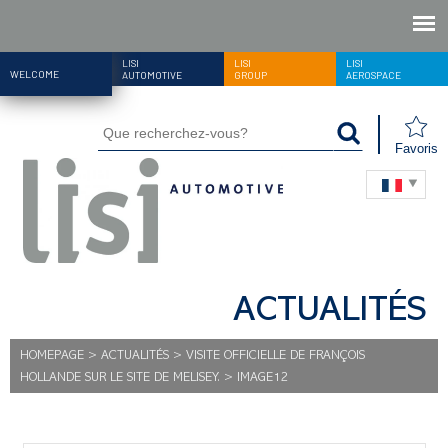
LISI
LISI
LISI
WELCOME
AUTOMOTIVE
GROUP
AEROSPACE
Favoris
ACTUALITÉS
HOMEPAGE
>
ACTUALITÉS
>
VISITE OFFICIELLE DE FRANÇOIS
HOLLANDE SUR LE SITE DE MELISEY.
>
IMAGE12