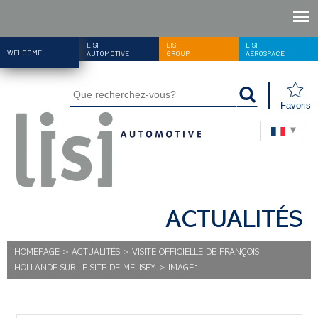
LISI
LISI
LISI
WELCOME
AUTOMOTIVE
GROUP
AEROSPACE
Favoris
ACTUALITÉS
HOMEPAGE
>
ACTUALITÉS
>
VISITE OFFICIELLE DE FRANÇOIS
HOLLANDE SUR LE SITE DE MELISEY.
>
IMAGE1