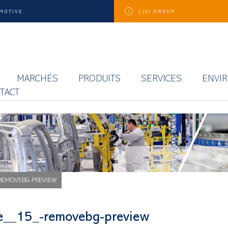
MOTIVE
LISI
GROUP
MARCHÉS
PRODUITS
SERVICES
ENVI
TACT
REMOVEBG-PREVIEW
e__15_-removebg-preview