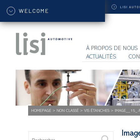
LISI
AUTO
WELCOME
À PROPOS DE NOUS
ACTUALITÉS
CON
HOMEPAGE
>
NON CLASSÉ
>
VIS ÉTANCHES
>
IMAGE__15_-
Imag