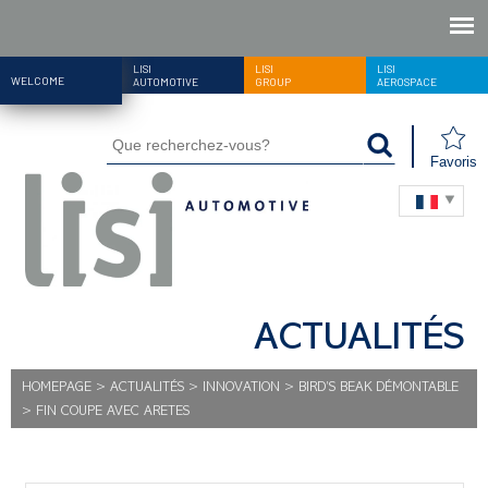
LISI
LISI
LISI
WELCOME
AUTOMOTIVE
GROUP
AEROSPACE
Favoris
ACTUALITÉS
HOMEPAGE
>
ACTUALITÉS
>
INNOVATION
>
BIRD’S BEAK DÉMONTABLE
>
FIN COUPE AVEC ARETES