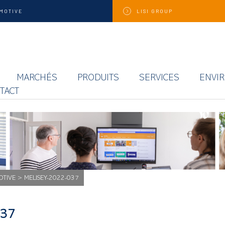
MOTIVE
LISI
GROUP
MARCHÉS
PRODUITS
SERVICES
ENVI
TACT
OTIVE
>
MELISEY-2022-037
037