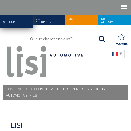
LISI
LISI
LISI
WELCOME
AUTOMOTIVE
GROUP
AEROSPACE
Favoris
HOMEPAGE
>
DÉCOUVRIR LA CULTURE D’ENTREPRISE DE LISI
AUTOMOTIVE
>
LISI
LISI