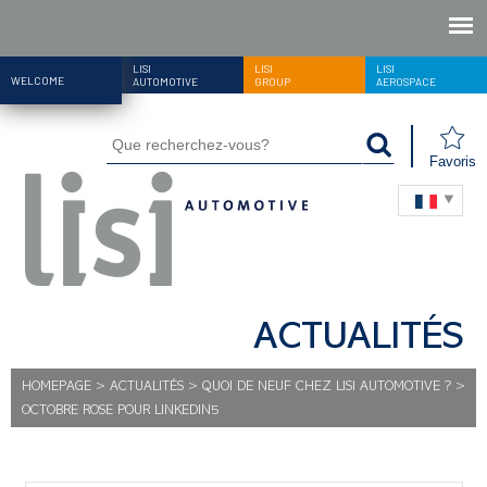
LISI
LISI
LISI
WELCOME
AUTOMOTIVE
GROUP
AEROSPACE
Favoris
ACTUALITÉS
HOMEPAGE
>
ACTUALITÉS
>
QUOI DE NEUF CHEZ LISI AUTOMOTIVE ?
>
OCTOBRE ROSE POUR LINKEDIN5