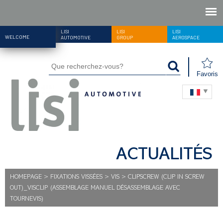
LISI
LISI
LISI
WELCOME
AUTOMOTIVE
GROUP
AEROSPACE
Favoris
ACTUALITÉS
HOMEPAGE
>
FIXATIONS VISSÉES
>
VIS
>
CLIPSCREW (CLIP IN SCREW
OUT)_VISCLIP (ASSEMBLAGE MANUEL DÉSASSEMBLAGE AVEC
TOURNEVIS)