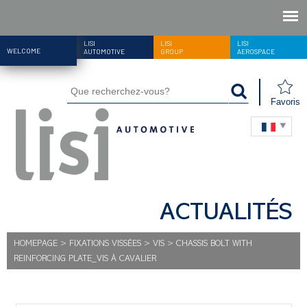
LISI
LISI
LISI
WELCOME
AUTOMOTIVE
GROUP
AEROSPACE
Favoris
ACTUALITÉS
HOMEPAGE
>
FIXATIONS VISSÉES
>
VIS
>
CHASSIS BOLT WITH
REINFORCING PLATE_VIS À CAVALIER