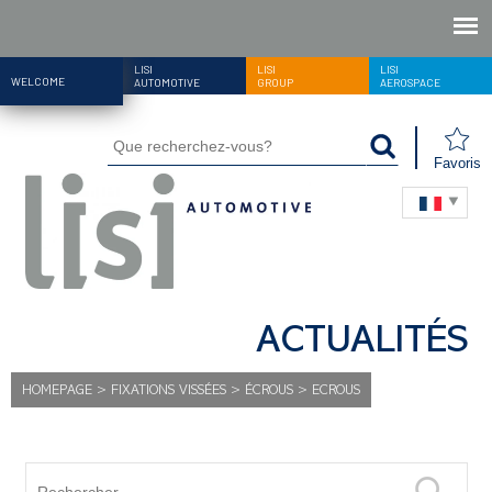
LISI
LISI
LISI
WELCOME
AUTOMOTIVE
GROUP
AEROSPACE
Favoris
ACTUALITÉS
HOMEPAGE
>
FIXATIONS VISSÉES
>
ÉCROUS
>
ECROUS