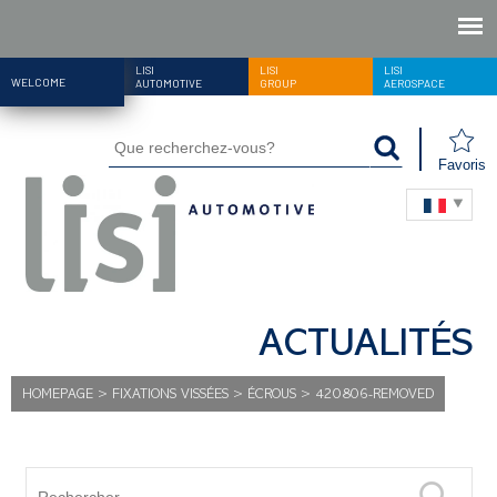
LISI
LISI
LISI
WELCOME
AUTOMOTIVE
GROUP
AEROSPACE
Favoris
ACTUALITÉS
HOMEPAGE
>
FIXATIONS VISSÉES
>
ÉCROUS
>
420806-REMOVED